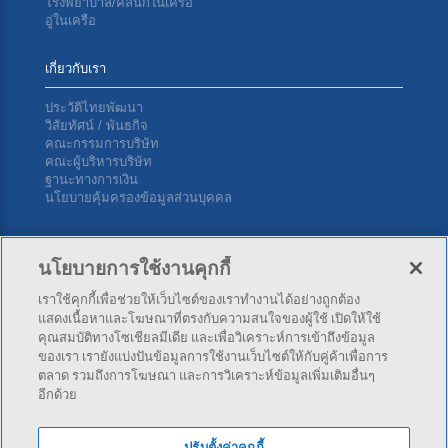
โรงพยาบาล/คลินิกในเครือ
อู่ในเครือ
เกี่ยวกับเรา
ประวัติไทยพัฒนา
วิสัยทัศน์ / พันธกิจ
คณะกรรมการบริษัท
คณะผู้บริหารบริษัท
ฐานะทางการเงิน
นโยบายคุ้มครองข้อมูลส่วนบุคคล
ติดต่อเรา
นโยบายการใช้งานคุกกี้
เราใช้คุกกี้เพื่อช่วยให้เว็บไซต์ของเราทำงานได้อย่างถูกต้อง
บริษัท ไทยพัฒนาประกันภัย จำกัด (มหาชน) สำนักงานใหญ่ 34
แสดงเนื้อหาและโฆษณาที่ตรงกับความสนใจของผู้ใช้ เปิดให้ใช้
ซ.สุขุมวิท 4 (นานาใต้) ถ.สุขุมวิท แขวงคลองเตย เขตคลองเตย กทม.
คุณสมบัติทางโซเชียลมีเดีย และเพื่อวิเคราะห์การเข้าถึงข้อมูล
10110
ของเรา เรายังแบ่งปันข้อมูลการใช้งานเว็บไซต์ให้กับคู่ค้าเพื่อการ
ตลาด รวมถึงการโฆษณา และการวิเคราะห์ข้อมูลเพิ่มเติมอื่นๆ
อีกด้วย
โทร:
02-253-4141
,
02-253-4343
โทรสาร: 02-254-5500
ปรับตั้งค่าคุกกี้