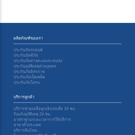
ผลิตภัณฑ์ของเรา
ประกันภัยรถยนต์
ประกันอัคคีภัย
ประกันภัยทางทะเลเเละขนส่ง
ประกันอุบัติเหตุส่วนบุคคล
ประกันภัยอิสรภาพ
ประกันภัยเบ็ดเตล็ด
ประกันภัยโดรน
บริการลูกค้า
บริการช่วยเหลือฉุกเฉินรถเสีย 24 ชม.
รับแจ้งอุบัติเหตุ 24 ชม.
มาตราฐานระยะเวลาการให้บริการ
สาขาทั่วประเทศ
บริการสินไหม