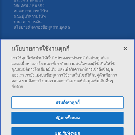
ประวัติไทยพัฒนา
วิสัยทัศน์ / พันธกิจ
คณะกรรมการบริษัท
คณะผู้บริหารบริษัท
ฐานะทางการเงิน
นโยบายคุ้มครองข้อมูลส่วนบุคคล
ติดต่อเรา
นโยบายการใช้งานคุกกี้
เราใช้คุกกี้เพื่อช่วยให้เว็บไซต์ของเราทำงานได้อย่างถูกต้อง
บริษัท ไทยพัฒนาประกันภัย จำกัด (มหาชน) สำนักงานใหญ่ 34
แสดงเนื้อหาและโฆษณาที่ตรงกับความสนใจของผู้ใช้ เปิดให้ใช้
ซ.สุขุมวิท 4 (นานาใต้) ถ.สุขุมวิท แขวงคลองเตย เขตคลองเตย กทม.
คุณสมบัติทางโซเชียลมีเดีย และเพื่อวิเคราะห์การเข้าถึงข้อมูล
10110
ของเรา เรายังแบ่งปันข้อมูลการใช้งานเว็บไซต์ให้กับคู่ค้าเพื่อการ
ตลาด รวมถึงการโฆษณา และการวิเคราะห์ข้อมูลเพิ่มเติมอื่นๆ
อีกด้วย
โทร:
02-253-4141
,
02-253-4343
โทรสาร: 02-254-5500
ปรับตั้งค่าคุกกี้
ปฏิเสธทั้งหมด
© 2026 Thai Pattana Insurance PCL. - All rights reserved.
ยอมรับทั้งหมด