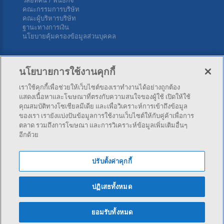
วิสัยทัศน์ / พันธกิจ
คณะกรรมการบริษัท
คณะผู้บริหารบริษัท
ฐานะทางการเงิน
นโยบายคุ้มครองข้อมูลส่วนบุคคล
ติดต่อเรา
นโยบายการใช้งานคุกกี้
เราใช้คุกกี้เพื่อช่วยให้เว็บไซต์ของเราทำงานได้อย่างถูกต้อง
บริษัท ไทยพัฒนาประกันภัย จำกัด (มหาชน) สำนักงานใหญ่ 34
แสดงเนื้อหาและโฆษณาที่ตรงกับความสนใจของผู้ใช้ เปิดให้ใช้
ซ.สุขุมวิท 4 (นานาใต้) ถ.สุขุมวิท แขวงคลองเตย เขตคลองเตย กทม.
คุณสมบัติทางโซเชียลมีเดีย และเพื่อวิเคราะห์การเข้าถึงข้อมูล
10110
ของเรา เรายังแบ่งปันข้อมูลการใช้งานเว็บไซต์ให้กับคู่ค้าเพื่อการ
ตลาด รวมถึงการโฆษณา และการวิเคราะห์ข้อมูลเพิ่มเติมอื่นๆ
อีกด้วย
โทร:
02-253-4141
,
02-253-4343
โทรสาร: 02-254-5500
ปรับตั้งค่าคุกกี้
ปฏิเสธทั้งหมด
© 2026 Thai Pattana Insurance PCL. - All rights reserved.
ยอมรับทั้งหมด