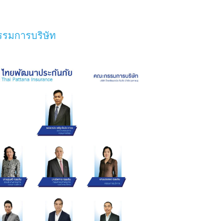
รมการบริษัท