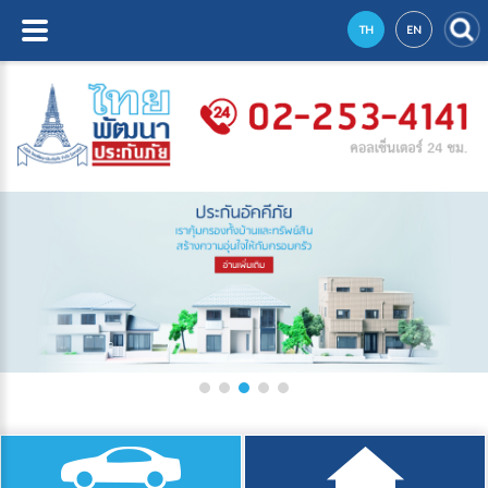
TH
EN