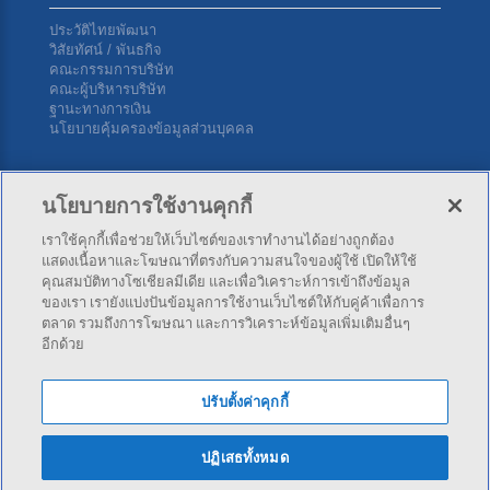
ประวัติไทยพัฒนา
วิสัยทัศน์ / พันธกิจ
คณะกรรมการบริษัท
คณะผู้บริหารบริษัท
ฐานะทางการเงิน
นโยบายคุ้มครองข้อมูลส่วนบุคคล
ติดต่อเรา
นโยบายการใช้งานคุกกี้
เราใช้คุกกี้เพื่อช่วยให้เว็บไซต์ของเราทำงานได้อย่างถูกต้อง
บริษัท ไทยพัฒนาประกันภัย จำกัด (มหาชน) สำนักงานใหญ่ 34
แสดงเนื้อหาและโฆษณาที่ตรงกับความสนใจของผู้ใช้ เปิดให้ใช้
ซ.สุขุมวิท 4 (นานาใต้) ถ.สุขุมวิท แขวงคลองเตย เขตคลองเตย กทม.
คุณสมบัติทางโซเชียลมีเดีย และเพื่อวิเคราะห์การเข้าถึงข้อมูล
10110
ของเรา เรายังแบ่งปันข้อมูลการใช้งานเว็บไซต์ให้กับคู่ค้าเพื่อการ
ตลาด รวมถึงการโฆษณา และการวิเคราะห์ข้อมูลเพิ่มเติมอื่นๆ
อีกด้วย
โทร:
02-253-4141
,
02-253-4343
โทรสาร: 02-254-5500
ปรับตั้งค่าคุกกี้
ปฏิเสธทั้งหมด