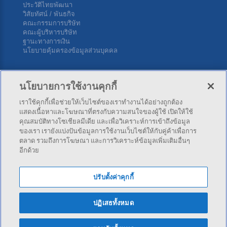
ประวัติไทยพัฒนา
วิสัยทัศน์ / พันธกิจ
คณะกรรมการบริษัท
คณะผู้บริหารบริษัท
ฐานะทางการเงิน
นโยบายคุ้มครองข้อมูลส่วนบุคคล
ติดต่อเรา
นโยบายการใช้งานคุกกี้
เราใช้คุกกี้เพื่อช่วยให้เว็บไซต์ของเราทำงานได้อย่างถูกต้อง
บริษัท ไทยพัฒนาประกันภัย จำกัด (มหาชน) สำนักงานใหญ่ 34
แสดงเนื้อหาและโฆษณาที่ตรงกับความสนใจของผู้ใช้ เปิดให้ใช้
ซ.สุขุมวิท 4 (นานาใต้) ถ.สุขุมวิท แขวงคลองเตย เขตคลองเตย กทม.
คุณสมบัติทางโซเชียลมีเดีย และเพื่อวิเคราะห์การเข้าถึงข้อมูล
10110
ของเรา เรายังแบ่งปันข้อมูลการใช้งานเว็บไซต์ให้กับคู่ค้าเพื่อการ
ตลาด รวมถึงการโฆษณา และการวิเคราะห์ข้อมูลเพิ่มเติมอื่นๆ
อีกด้วย
โทร:
02-253-4141
,
02-253-4343
โทรสาร: 02-254-5500
ปรับตั้งค่าคุกกี้
ปฏิเสธทั้งหมด
© 2026 Thai Pattana Insurance PCL. - All rights reserved.