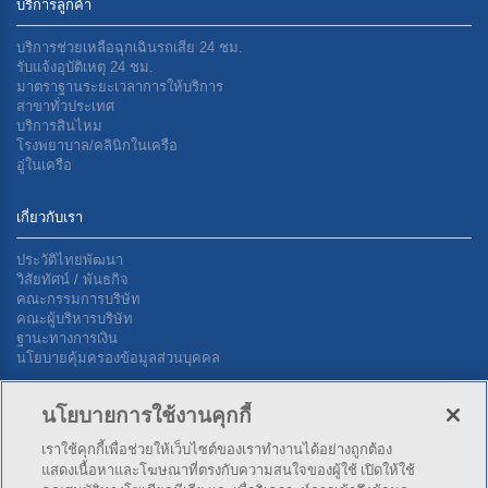
บริการลูกค้า
บริการช่วยเหลือฉุกเฉินรถเสีย 24 ชม.
รับแจ้งอุบัติเหตุ 24 ชม.
มาตราฐานระยะเวลาการให้บริการ
สาขาทั่วประเทศ
บริการสินไหม
โรงพยาบาล/คลินิกในเครือ
อู่ในเครือ
เกี่ยวกับเรา
ประวัติไทยพัฒนา
วิสัยทัศน์ / พันธกิจ
คณะกรรมการบริษัท
คณะผู้บริหารบริษัท
ฐานะทางการเงิน
นโยบายคุ้มครองข้อมูลส่วนบุคคล
นโยบายการใช้งานคุกกี้
ติดต่อเรา
เราใช้คุกกี้เพื่อช่วยให้เว็บไซต์ของเราทำงานได้อย่างถูกต้อง
แสดงเนื้อหาและโฆษณาที่ตรงกับความสนใจของผู้ใช้ เปิดให้ใช้
บริษัท ไทยพัฒนาประกันภัย จำกัด (มหาชน) สำนักงานใหญ่ 34 ซ.สุขุมวิท 4