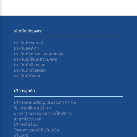
ผลิตภัณฑ์ของเรา
ประกันภัยรถยนต์
ประกันอัคคีภัย
ประกันภัยทางทะเลเเละขนส่ง
ประกันอุบัติเหตุส่วนบุคคล
ประกันภัยอิสรภาพ
ประกันภัยเบ็ดเตล็ด
ประกันภัยโดรน
บริการลูกค้า
บริการช่วยเหลือฉุกเฉินรถเสีย 24 ชม.
รับแจ้งอุบัติเหตุ 24 ชม.
มาตราฐานระยะเวลาการให้บริการ
สาขาทั่วประเทศ
บริการสินไหม
โรงพยาบาล/คลินิกในเครือ
อู่ในเครือ