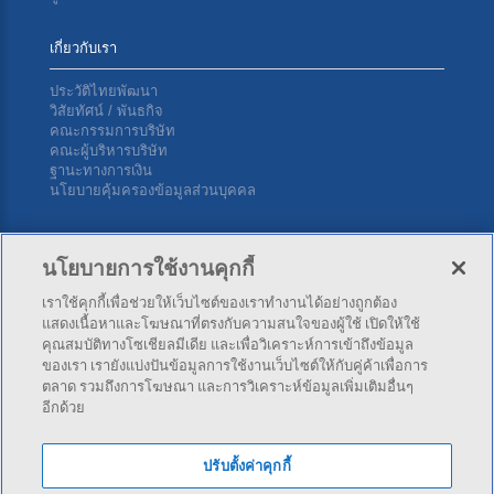
เกี่ยวกับเรา
ประวัติไทยพัฒนา
วิสัยทัศน์ / พันธกิจ
คณะกรรมการบริษัท
คณะผู้บริหารบริษัท
ฐานะทางการเงิน
นโยบายคุ้มครองข้อมูลส่วนบุคคล
ติดต่อเรา
นโยบายการใช้งานคุกกี้
เราใช้คุกกี้เพื่อช่วยให้เว็บไซต์ของเราทำงานได้อย่างถูกต้อง
บริษัท ไทยพัฒนาประกันภัย จำกัด (มหาชน) สำนักงานใหญ่ 34
แสดงเนื้อหาและโฆษณาที่ตรงกับความสนใจของผู้ใช้ เปิดให้ใช้
ซ.สุขุมวิท 4 (นานาใต้) ถ.สุขุมวิท แขวงคลองเตย เขตคลองเตย กทม.
คุณสมบัติทางโซเชียลมีเดีย และเพื่อวิเคราะห์การเข้าถึงข้อมูล
10110
ของเรา เรายังแบ่งปันข้อมูลการใช้งานเว็บไซต์ให้กับคู่ค้าเพื่อการ
ตลาด รวมถึงการโฆษณา และการวิเคราะห์ข้อมูลเพิ่มเติมอื่นๆ
อีกด้วย
โทร:
02-253-4141
,
02-253-4343
โทรสาร: 02-254-5500
ปรับตั้งค่าคุกกี้