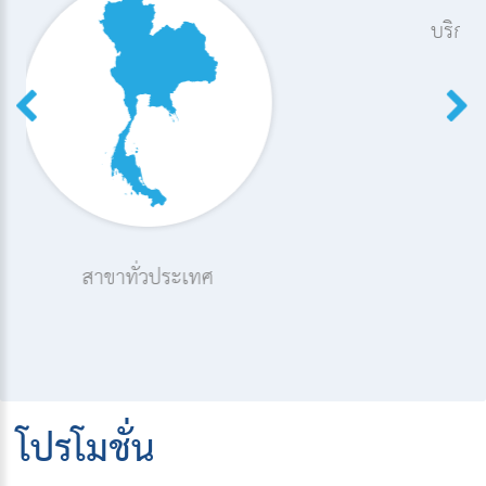
บริการช่วยเหลือฉุกเฉินรถเสี
ะเทศ
โปรโมชั่น