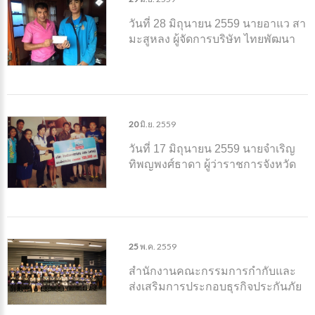
วันที่ 28 มิถุนายน 2559 นายอาแว สา
มะสูหลง ผู้จัดการบริษัท ไทยพัฒนา
ประกันภัย จำกัด (มหาชน) สาขา
ยะลา เข้ามอบสินไหมฯ ชดใช้ค่าเสีย
หาย ตัวบ้านพร้อมทรัพย์สินภายใน
บ้านจำนวน 2 หลัง
20
มิ.ย.
2559
วันที่ 17 มิถุนายน 2559 นายจำเริญ
ทิพญพงศ์ธาดา ผู้ว่าราชการจังหวัด
ภูเก็ต ร่วมกับนายสุรชัย บุรพานนทชัย
ผบ.เรือวิสูตรสาคร รก.ผจภ.5(ภก.)
ร่วมเป็นสักขีพยาน
25
พ.ค.
2559
สำนักงานคณะกรรมการกำกับและ
ส่งเสริมการประกอบธุรกิจประกันภัย
(คปภ.) โดยนายประเวช องอาจสิทธิ