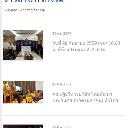
หน้าหลัก
>
ข่าวสาร/กิจกรรม
30
ก.ย.
2559
วันที่ 29 กันยายน 2559 เวลา 10.00
น. ที่ห้องประชุมคลังจังหวัด
พระนครศรีอยุธยา ท่านประยูร รัตน
เสนีย์ ผู้ว่าราชการจังหวัดประนคร
ศรีอยุธยา ให้เกียรติ เป็นประธานมอบ
เงินบริจาคช่วยเหลือ และเงินสินไหม
ทดแทนกับทายาทผู้เสียชีวิต
20
ก.ค.
2559
คณะผู้บริหารบริษัท ไทยพัฒนา
ประกันภัย จำกัด (มหาชน) นำโดย
นายไพศาล คุนผลิน กรรมการผู้
อำนวยการ ถวายกองผ้าป่า สร้าง
ศาสนาสถาน "สำนักปฏิบัติแสงธรรม
ส่องชีวิต"
29
มิ.ย.
2559