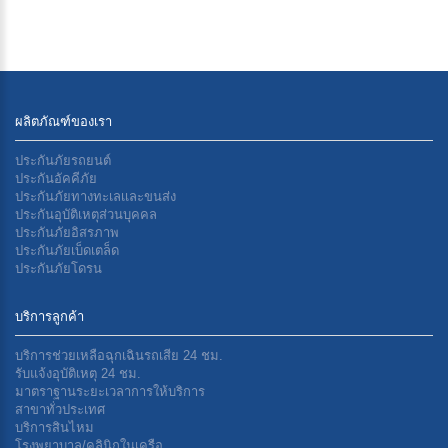
ผลิตภัณฑ์ของเรา
ประกันภัยรถยนต์
ประกันอัคคีภัย
ประกันภัยทางทะเลเเละขนส่ง
ประกันอุบัติเหตุส่วนบุคคล
ประกันภัยอิสรภาพ
ประกันภัยเบ็ดเตล็ด
ประกันภัยโดรน
บริการลูกค้า
บริการช่วยเหลือฉุกเฉินรถเสีย 24 ชม.
รับแจ้งอุบัติเหตุ 24 ชม.
มาตราฐานระยะเวลาการให้บริการ
สาขาทั่วประเทศ
บริการสินไหม
โรงพยาบาล/คลินิกในเครือ