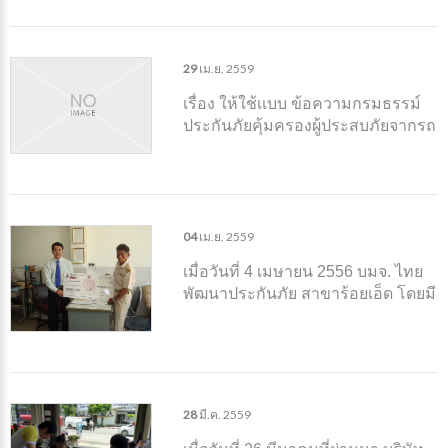
กุล เลขาธิการ คปภ. ร่วมเป็นประธาน
และสักขีพยาน ในพิธีลงนามบันทึก
ข้อตกลงเข้าร่วมโครงการ
29
เม.ย.
2559
เรื่อง ให้ใช้เเบบ ข้อความกรมธรรม์
ประกันภัยคุ้มครองผู้ประสบภัยจากรถ
และกรมธรรม์ประกันภัยรถยนต์รวม
การคุ้มครองผู้ประสบภัยจากรถ
04
เม.ย.
2559
เมื่อวันที่ 4 เมษายน 2556 บมจ. ไทย
พัฒนาประกันภัย สาขาร้อยเอ็ด โดยมี
นางสาวจุฑามาศ อินทร์บุตร เจ้า
หน้าที่ประจำสาขาร้อยเอ็ด ทำการ
การมอบสินไหมทดแทน ให้ผู้ประสบ
ภัยจากรถจำนวน 2 ราย
28
มี.ค.
2559