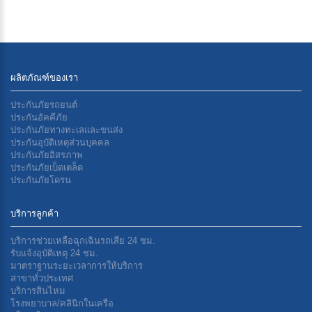
ผลิตภัณฑ์ของเรา
ประกันภัยรถยนต์
ประกันอัคคีภัย
ประกันภัยทางทะเลเเละขนส่ง
ประกันอุบัติเหตุส่วนบุคคล
ประกันภัยอิสรภาพ
ประกันภัยเบ็ดเตล็ด
ประกันภัยโดรน
บริการลูกค้า
บริการช่วยเหลือฉุกเฉินรถเสีย 24 ชม.
รับแจ้งอุบัติเหตุ 24 ชม.
มาตราฐานระยะเวลาการให้บริการ
สาขาทั่วประเทศ
บริการสินไหม
โรงพยาบาล/คลินิกในเครือ