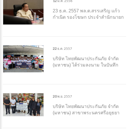
12
ม.ค.
2558
23 ธ.ค. 2557 พล.ต.สรรเสริญ แก้ว
กำเนิด รองโฆษก ประจำสำนักนายก
รัฐมนตรี แถลงมติ คณะรัฐมนตรี ว่า
ครม. เห็นชอบ ตามที่กระทรวง การ
คลังเสนอร่างกฎกระทรวง ที่กำหนด
ความเสียหาย
22
ธ.ค.
2557
บริษัท ไทยพัฒนาประกันภัย จำกัด
(มหาชน) ได้ร่วมลงนาม ในบันทึก
ความร่วมมือ ตาม “โครงการรณรงค์
ความปลอดภัยทางถนนในองค์กร
ของภาคอุตสาหกรรมประกันภัย”
20
พ.ย.
2557
บริษัท ไทยพัฒนาประกันภัย จำกัด
(มหาชน) สาขาพระนครศรีอยุธยา
นำโดย นางสาวสายสวาท แสงเมา
และนายอภิชาต แสงเมา ได้ออกตรวจ