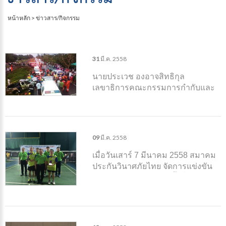
หน้าหลัก
>
ข่าวสาร/กิจกรรม
31
มี.ค.
2558
นายประเวช องอาจสิทธิกุล
เลขาธิการคณะกรรมการกำกับและ
ส่งเสริมการ ประกอบธุรกิจประกันภัย
(คปภ.) เปิดเผยว่า ตามที่ได้เกิด
อุบัติเหตุ รถไฟ ชนรถกระบะยี่ห้อโต
โยต้า หมายเลขทะเบียน ผย 7404
09
มี.ค.
2558
เชียงใหม่
เมื่อวันเสาร์ 7 มีนาคม 2558 สมาคม
ประกันวินาศภัยไทย จัดการแข่งขัน
แบดมินตันประกันภัย ครั้งที่ 7 ใน ณ
สนามกีฬามหาวิทยาลัยเกษตรศาสตร์
โดยมีการแข่งขันตลอดทั้งวัน