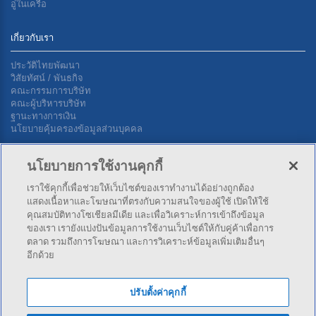
อู่ในเครือ
เกี่ยวกับเรา
ประวัติไทยพัฒนา
วิสัยทัศน์ / พันธกิจ
คณะกรรมการบริษัท
คณะผู้บริหารบริษัท
ฐานะทางการเงิน
นโยบายคุ้มครองข้อมูลส่วนบุคคล
นโยบายการใช้งานคุกกี้
ติดต่อเรา
เราใช้คุกกี้เพื่อช่วยให้เว็บไซต์ของเราทำงานได้อย่างถูกต้อง
แสดงเนื้อหาและโฆษณาที่ตรงกับความสนใจของผู้ใช้ เปิดให้ใช้
บริษัท ไทยพัฒนาประกันภัย จำกัด (มหาชน) สำนักงานใหญ่ 34 ซ.สุขุมวิท 4
คุณสมบัติทางโซเชียลมีเดีย และเพื่อวิเคราะห์การเข้าถึงข้อมูล
(นานาใต้) ถ.สุขุมวิท แขวงคลองเตย เขตคลองเตย กทม. 10110
ของเรา เรายังแบ่งปันข้อมูลการใช้งานเว็บไซต์ให้กับคู่ค้าเพื่อการ
ตลาด รวมถึงการโฆษณา และการวิเคราะห์ข้อมูลเพิ่มเติมอื่นๆ
อีกด้วย
โทร:
02-253-4141
,
02-253-4343
โทรสาร: 02-254-5500
ปรับตั้งค่าคุกกี้