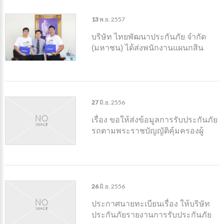
สอบอุบัติเหตุ เมื่อวันที่ 19 พฤศจิกายน
2557 เวลา 07.40 น
13
พ.ย.
2557
บริษัท ไทยพัฒนาประกันภัย จำกัด
(มหาชน) ได้ส่งพนักงานแผนกสิน
ไหมฯ รถยนต์ จำนวน 2 คน ได้แก่
นายปรัชญา ทองยืน และนายวิรัตน์
ธรรมสา เข้า รับการอบรมหลักสูตร
27
มิ.ย.
2556
เรื่อง ขอให้ส่งข้อมูลการรับประกันภัย
รถตามพระราชบัญญัติคุ้มครองผู้
ประสบภัยจากรถ พ.ศ. ๒๕๓๕
26
มิ.ย.
2556
ประกาศนายทะเบียนเรื่อง ให้บริษัท
ประกันภัยรายงานการรับประกันภัย